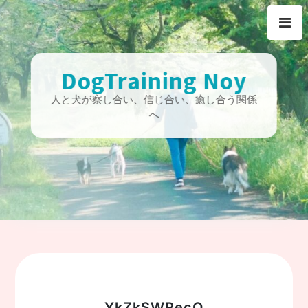
Skip
to
content
DogTraining Noy
人と犬が察し合い、信じ合い、癒し合う関係
へ
YkZkSWRecQ