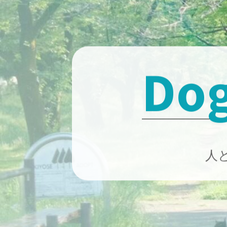
Skip
to
content
Dog
人