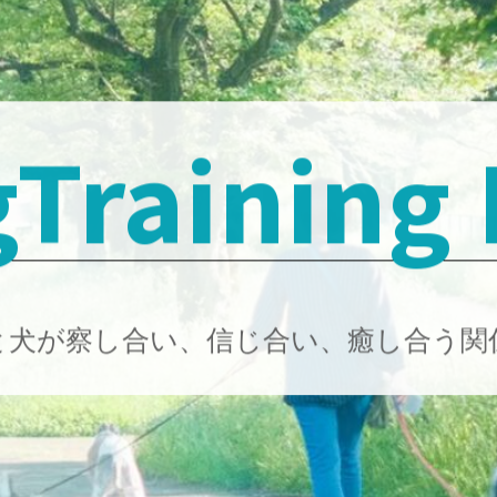
Training
と犬が察し合い、信じ合い、癒し合う関