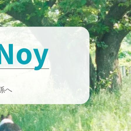
 Noy
係へ