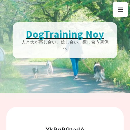
Skip
to
content
DogTraining Noy
人と犬が察し合い、信じ合い、癒し合う関係
へ
YkRqRGtadA