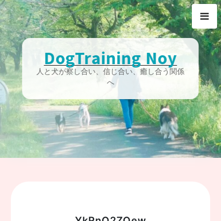
Skip
to
content
DogTraining Noy
人と犬が察し合い、信じ合い、癒し合う関係
へ
YkRnQ2ZQew