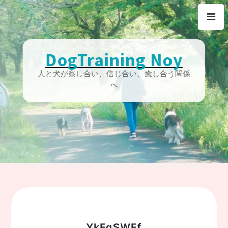
Skip
to
content
DogTraining Noy
人と犬が察し合い、信じ合い、癒し合う関係
へ
YkFgSWFf