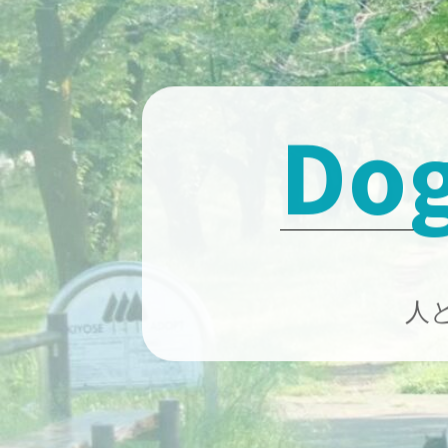
Skip
to
content
Dog
人