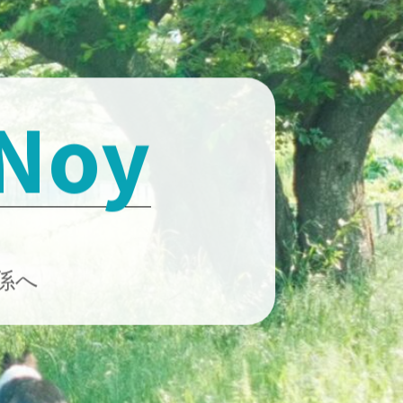
 Noy
係へ