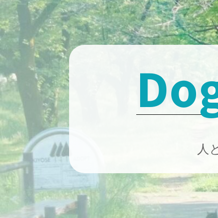
Skip
to
content
Dog
人