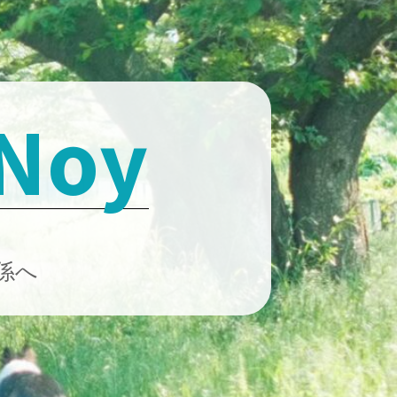
 Noy
係へ