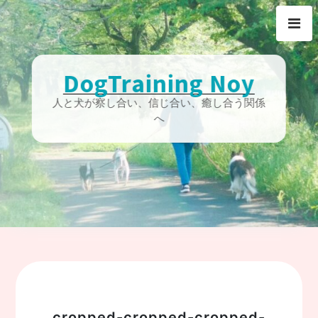
Skip
to
content
DogTraining Noy
人と犬が察し合い、信じ合い、癒し合う関係
へ
cropped-cropped-cropped-