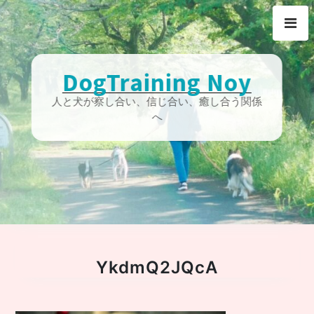
Skip
to
content
DogTraining Noy
人と犬が察し合い、信じ合い、癒し合う関係
へ
YkdmQ2JQcA