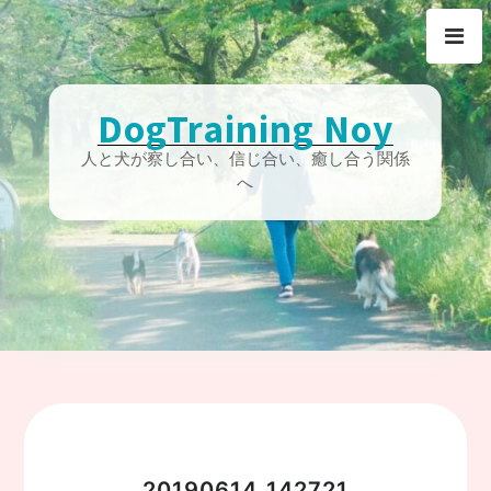
Skip
to
content
DogTraining Noy
人と犬が察し合い、信じ合い、癒し合う関係
へ
20190614_142721