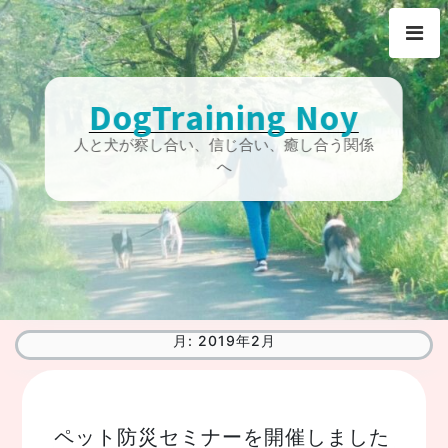
Skip
to
content
DogTraining Noy
人と犬が察し合い、信じ合い、癒し合う関係
へ
月:
2019年2月
ペット防災セミナーを開催しました