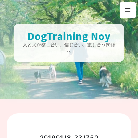
Skip
to
content
DogTraining Noy
人と犬が察し合い、信じ合い、癒し合う関係
へ
20190118_231750