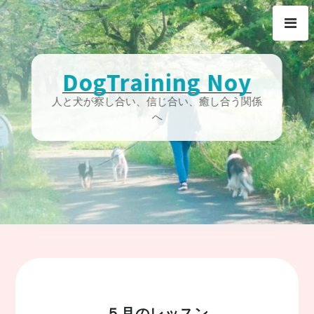
Skip
to
content
DogTraining Noy
人と犬が察し合い、信じ合い、癒し合う関係
へ
５月のレッスン