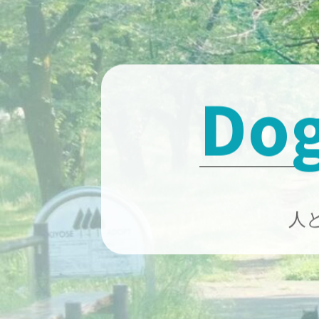
Skip
to
content
Dog
人