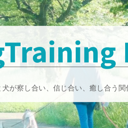
Training
と犬が察し合い、信じ合い、癒し合う関