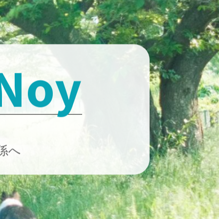
 Noy
係へ