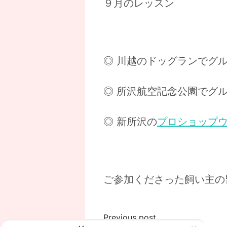
９月のレッスン
◎ 川越のドッグランでグ
◎ 所沢航空記念公園でグ
◎ 新所沢の
プロショップ
ご参加くださった飼い主の皆
投
Previous post