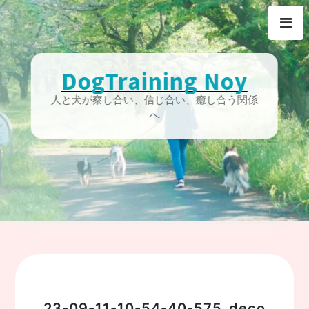
Skip
to
content
DogTraining Noy
人と犬が察し合い、信じ合い、癒し合う関係
へ
23-09-11-10-54-40-575_deco