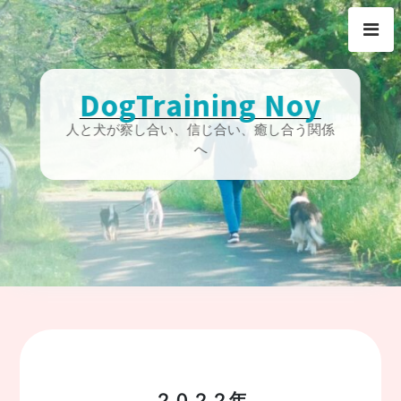
Skip
to
content
DogTraining Noy
人と犬が察し合い、信じ合い、癒し合う関係
へ
２０２２年